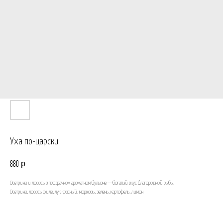
Уха по-царски
р.
880
Осетрина и лосось в прозрачном ароматном бульоне — богатый вкус благородной рыбы.
Осетрина, лосось филе, лук красный, морковь, зелень, картофель, лимон