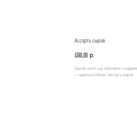
Ассорти сыров
р.
1390,00
Брынза, козий сыр, горгонзола и выдер
— идеальный баланс текстур и вкусов.