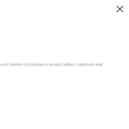
жанный пармезан в сопровождении миндаля, урбеча и трюфельного меда