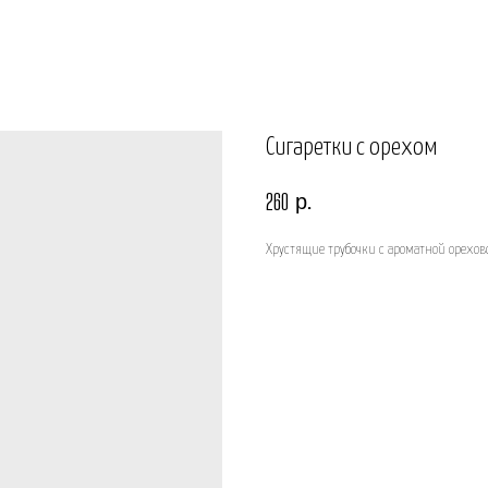
Сигаретки с орехом
р.
260
Хрустящие трубочки с ароматной орехов