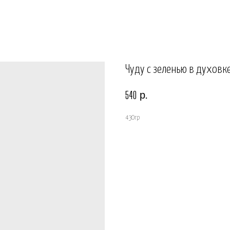
Чуду с зеленью в духовк
р.
540
430гр