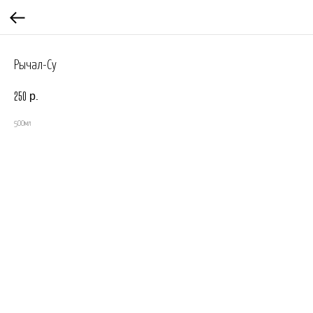
Рычал-Су
р.
250
500мл