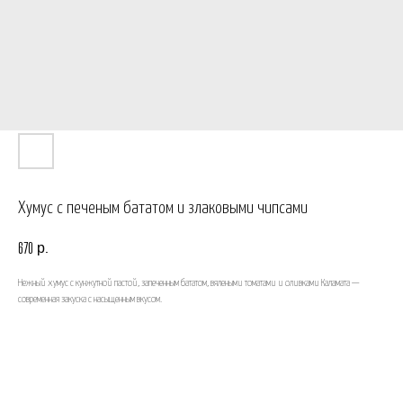
Хумус с печеным бататом и злаковыми чипсами
р.
670
Нежный хумус с кунжутной пастой, запеченным бататом, вялеными томатами и оливками Каламата —
современная закуска с насыщенным вкусом.