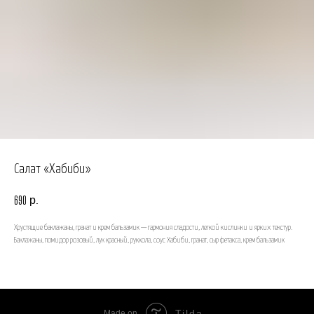
Салат «Хабиби»
р.
690
Хрустящие баклажаны, гранат и крем бальзамик — гармония сладости, легкой кислинки и ярких текстур.
Баклажаны, помидор розовый, лук красный, руккола, соус Хабиби, гранат, сыр фетакса, крем бальзамик
Tilda
Made on