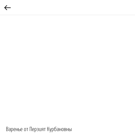
Варенье от Перзият Курбановны